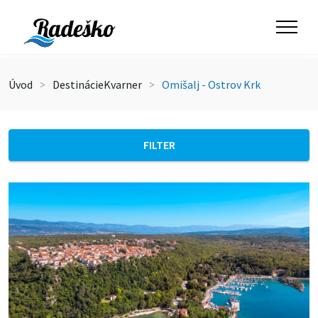
Úvod
Destinácie
Kvarner
Omišalj - Ostrov Krk
FILTER