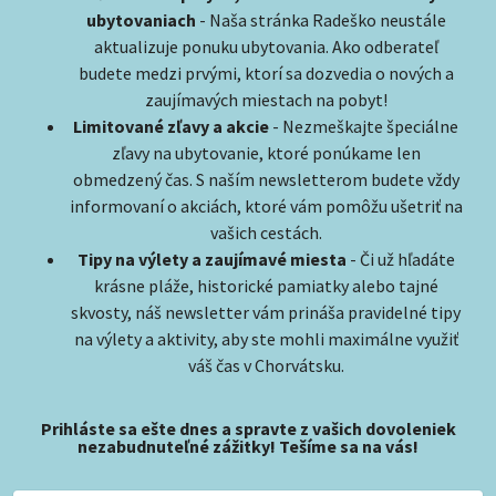
ubytovaniach
- Naša stránka Radeško neustále
aktualizuje ponuku ubytovania. Ako odberateľ
budete medzi prvými, ktorí sa dozvedia o nových a
zaujímavých miestach na pobyt!
Limitované zľavy a akcie
- Nezmeškajte špeciálne
zľavy na ubytovanie, ktoré ponúkame len
obmedzený čas. S naším newsletterom budete vždy
informovaní o akciách, ktoré vám pomôžu ušetriť na
vašich cestách.
Tipy na výlety a zaujímavé miesta
- Či už hľadáte
krásne pláže, historické pamiatky alebo tajné
skvosty, náš newsletter vám prináša pravidelné tipy
na výlety a aktivity, aby ste mohli maximálne využiť
váš čas v Chorvátsku.
Prihláste sa ešte dnes a spravte z vašich dovoleniek
nezabudnuteľné zážitky! Tešíme sa na vás!