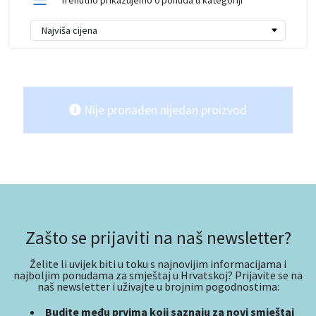
Trenutno prikazujemo 0 ponuda u kategoriji
Nije pronađen nijedan proizvod
Zašto se prijaviti na naš newsletter?
Želite li uvijek biti u toku s najnovijim informacijama i
najboljim ponudama za smještaj u Hrvatskoj? Prijavite se na
naš newsletter i uživajte u brojnim pogodnostima:
Budite među prvima koji saznaju za novi smještaj