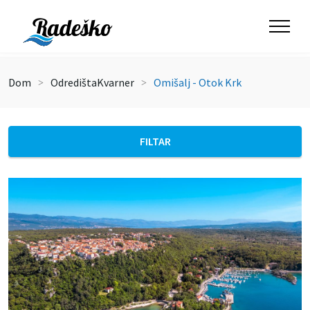
Dom
Odredišta
Kvarner
Omišalj - Otok Krk
FILTAR