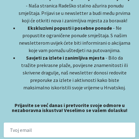
- Naša stranica Radeško stalno ažurira ponudu
smještaja. Prijavi se u newsletter a budi među prvima
koji će otkriti nova i zanimljiva mjesta za boravak!
Ekskluzivni popusti i posebne ponude
- Ne
propustite ograničene ponude smještaja. S našim
newsletterom uvijek ćete biti informirani o akcijama
koje vam pomažu uštedjeti na putovanjima.
Savjeti za izlete i zanimljiva mjesta
- Bilo da
tražite prekrasne plaže, povijesne znamenitosti ili
skrivene dragulje, naš newsletter donosi redovite
preporuke za izlete i aktivnosti kako biste
maksimalno iskoristili svoje vrijeme u Hrvatskoj.
Prijavite se već danas i pretvorite svoje odmore u
nezaboravna iskustva! Veselimo se vašem dolasku!