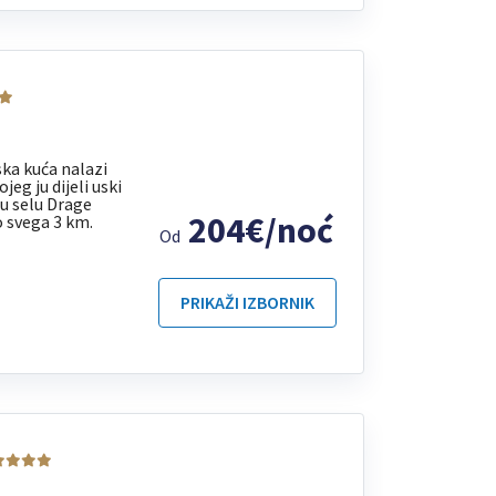
a kuća nalazi
eg ju dijeli uski
 u selu Drage
204€/noć
o svega 3 km.
Od
PRIKAŽI IZBORNIK