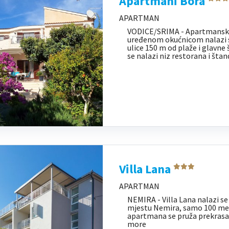
Apartmani Bora
APARTMAN
VODICE/SRIMA - Apartmanska 
uređenom okućnicom nalazi s
ulice 150 m od plaže i glavne 
se nalazi niz restorana i štan
Villa Lana
APARTMAN
NEMIRA - Villa Lana nalazi se
mjestu Nemira, samo 100 met
apartmana se pruža prekrasa
more