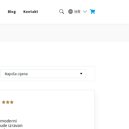
HR
a
Blog
Kontakt
w
i moderni
nude izravan