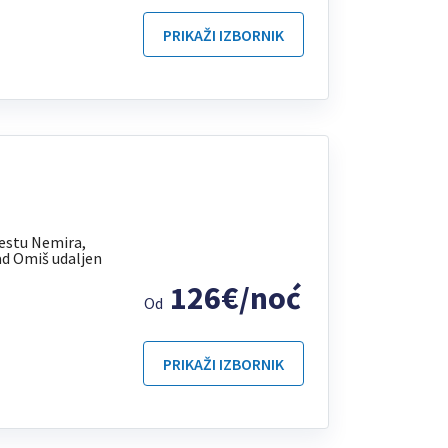
PRIKAŽI IZBORNIK
jestu Nemira,
ad Omiš udaljen
126€/noć
Od
PRIKAŽI IZBORNIK