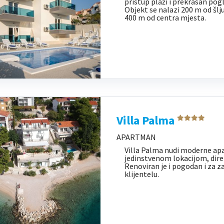
pristup plaži i prekrasan pog
Objekt se nalazi 200 m od šlj
400 m od centra mjesta.
Villa Palma
APARTMAN
Villa Palma nudi moderne ap
jedinstvenom lokacijom, dire
Renoviran je i pogodan i za z
klijentelu.