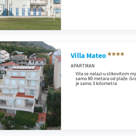
Villa Mateo
APARTMAN
Vila se nalazi u slikovitom m
samo 80 metara od plaže. Gr
je samo 3 kilometra