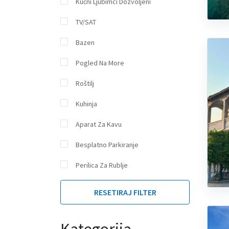
Kućni Ljubimci Dozvoljeni
TV/SAT
Bazen
Pogled Na More
Roštilj
Kuhinja
Aparat Za Kavu
Besplatno Parkiranje
Perilica Za Rublje
RESETIRAJ FILTER