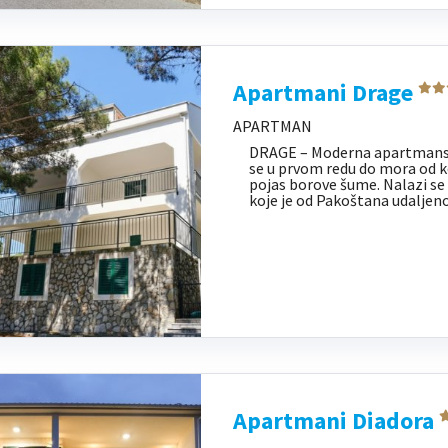
Apartmani Drage
APARTMAN
DRAGE – Moderna apartmansk
se u prvom redu do mora od koj
pojas borove šume. Nalazi se
koje je od Pakoštana udaljen
Apartmani Diadora