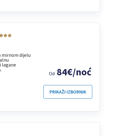
u mirnom dijelu
ealnu
i lagane
84€/noć
.
Od
PRIKAŽI IZBORNIK