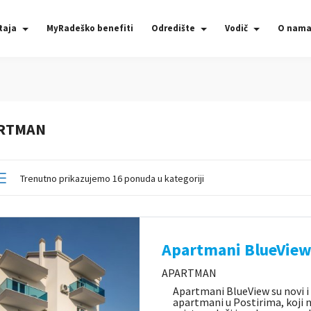
taja
MyRadeško benefiti
Odredište
Vodič
O nam
RTMAN
Trenutno prikazujemo 16 ponuda u kategoriji
Apartmani BlueVie
APARTMAN
Apartmani BlueView su novi 
apartmani u Postirima, koji 