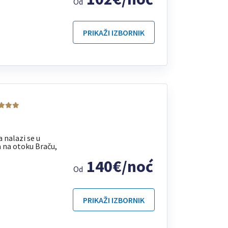
Od
PRIKAŽI IZBORNIK
nalazi se u
 na otoku Braču,
140€/noć
Od
PRIKAŽI IZBORNIK