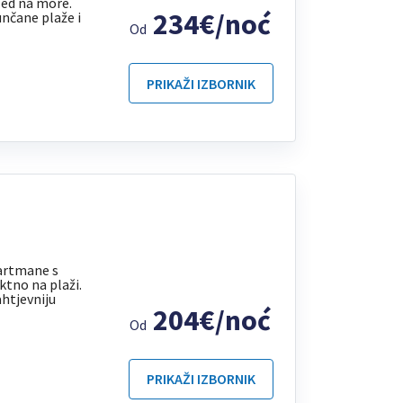
led na more.
234€/noć
unčane plaže i
Od
PRIKAŽI IZBORNIK
artmane s
ktno na plaži.
ahtjevniju
204€/noć
Od
PRIKAŽI IZBORNIK