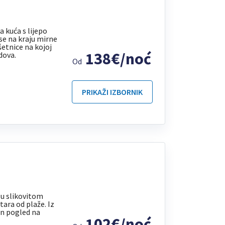
kuća s lijepo
e na kraju mirne
šetnice na kojoj
138€/noć
dova.
Od
PRIKAŽI IZBORNIK
 u slikovitom
ara od plaže. Iz
n pogled na
102€/noć