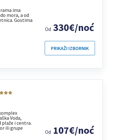
orama ima
 do mora, a od
šetnica. Gostima
330€/noć
Od
PRIKAŽI IZBORNIK
komplex
Baška Voda,
plaže i centra.
107€/noć
r ili grupe
Od