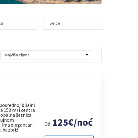
ca
Selce
posrednoj blizini
a 150 m) i centra
a obalna šetnica
125€/noć
 bujnom
Od
 Ima elegantan
za bezbriž