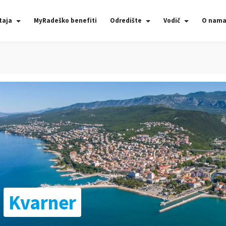
taja
MyRadeško benefiti
Odredište
Vodič
O nam
Kvarner