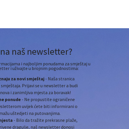
i na naš newsletter?
informacijama i najboljim ponudama za smještaj u
etter i uživajte u brojnim pogodnostima:
naju za novi smještaj
- Naša stranica
mještaja. Prijavi se u newsletter a budi
 nova i zanimljiva mjesta za boravak!
bne ponude
- Ne propustite ograničene
letterom uvijek ćete biti informirani o
mažu uštedjeti na putovanjima.
 mjesta
- Bilo da tražite prekrasne plaže,
rivene dragulje, naš newsletter donosi