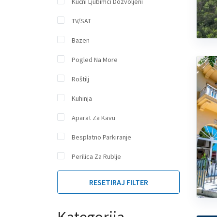
Kućni Ljubimci Dozvoljeni
TV/SAT
Bazen
Pogled Na More
Roštilj
Kuhinja
Aparat Za Kavu
Besplatno Parkiranje
Perilica Za Rublje
RESETIRAJ FILTER