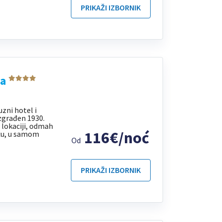
PRIKAŽI IZBORNIK
ia
uzni hotel i
izgrađen 1930.
 lokaciji, odmah
116€/noć
žu, u samom
Od
PRIKAŽI IZBORNIK