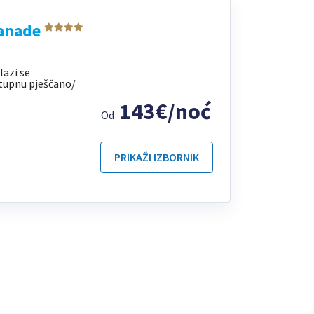
lanade
lazi se
tupnu pješčano/
143€/noć
Od
PRIKAŽI IZBORNIK