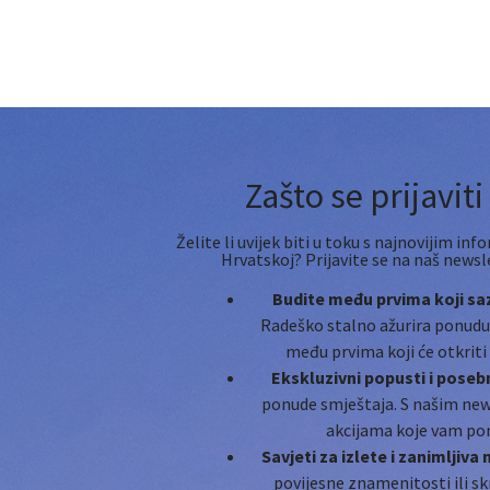
Zašto se prijavit
Želite li uvijek biti u toku s najnovijim 
Hrvatskoj? Prijavite se na naš newsl
Budite među prvima koji saz
Radeško stalno ažurira ponudu s
među prvima koji će otkriti
Ekskluzivni popusti i pose
ponude smještaja. S našim news
akcijama koje vam po
Savjeti za izlete i zanimljiva
povijesne znamenitosti ili sk