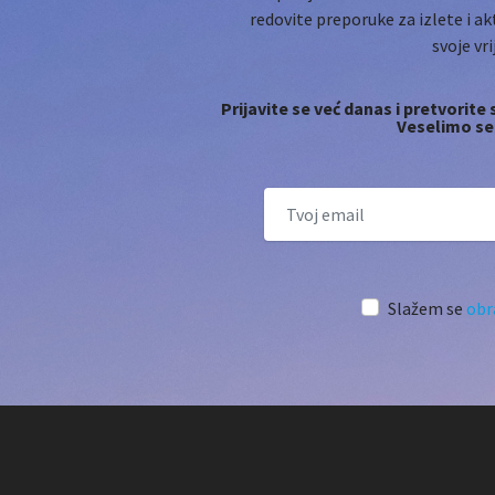
redovite preporuke za izlete i ak
svoje vr
Prijavite se već danas i pretvorit
Veselimo se
Slažem se
obr