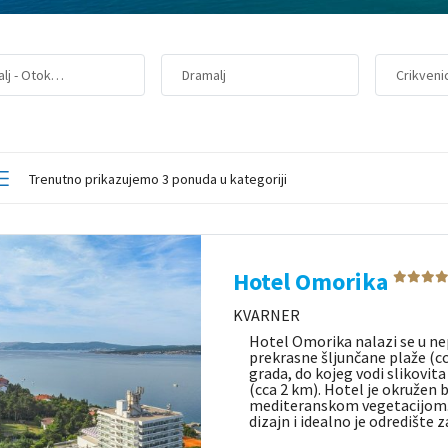
lj - Otok…
Dramalj
Crikveni
Trenutno prikazujemo 3 ponuda u kategoriji
Hotel Omorika
KVARNER
Hotel Omorika nalazi se u ne
prekrasne šljunčane plaže (cc
grada, do kojeg vodi slikovit
(cca 2 km). Hotel je okružen
mediteranskom vegetacijom.
dizajn i idealno je odredište 