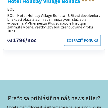
Hotel Holiday Village Bonaca
BOL
BOL - Hotel Holiday Village Bonaca - Užite si dovolenku v
blízkosti pláže Zlatni rat s množstvom služieb a
vybavenia. V Plnej penzii Plus sú nápoje k jedlám
zahrnuté v cene. Všetky izby boli zrenovované v roku
2023
179€/noc
Od
ZOBRAZIŤ PONUKU
Prečo sa prihlásiť na náš newsletter?
Chcete mať vždy čerstvé informácie a najlepšie ponuky na