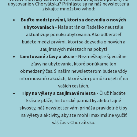
ubytovanie v Chorvátsku? Prihláste sa na náš newsletter a
získajte množstvo výhod:
Buďte medzi prvými, ktorí sa dozvedia o nových
ubytovaniach
- Naša stránka Radeško neustále
aktualizuje ponuku ubytovania. Ako odberateľ
budete medzi prvými, ktorí sa dozvedia o nových a
zaujímavých miestach na pobyt!
Limitované zľavy a akcie
- Nezmeškajte špeciálne
zľavy na ubytovanie, ktoré ponúkame len
obmedzený čas. S naším newsletterom budete vždy
informovaní o akciách, ktoré vám pomôžu ušetriť na
vašich cestách.
Tipy na výlety a zaujímavé miesta
- Či už hľadáte
krásne pláže, historické pamiatky alebo tajné
skvosty, náš newsletter vám prináša pravidelné tipy
na výlety a aktivity, aby ste mohli maximálne využiť
váš čas v Chorvátsku.