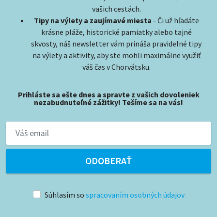
vašich cestách.
Tipy na výlety a zaujímavé miesta
- Či už hľadáte
krásne pláže, historické pamiatky alebo tajné
skvosty, náš newsletter vám prináša pravidelné tipy
na výlety a aktivity, aby ste mohli maximálne využiť
váš čas v Chorvátsku.
Prihláste sa ešte dnes a spravte z vašich dovoleniek
nezabudnuteľné zážitky! Tešíme sa na vás!
ODOBERAŤ
Súhlasím so
spracovaním osobných údajov