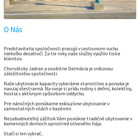
O Nás
Predstavitelia spoločnosti pracujú v cestovnom ruchu
niekoľko desaťročí. Za tie roky naše služby využilo tisíce
klientov.
Chorvátsky Jadran a osobitne Dalmácia je srdcovou
záležitosťou spoločnosti.
Naše ubytovacie kapacity vyberáme starostlivo a ponuka je
naozaj všestranná. Na svoje si prídu rodiny s deťmi, kolektívy,
hostia s aktívnym spôsobom oddychu.
Pre náročných ponúkame exkluzívne ubytovanie v
samostatných vilách s bazénmi.
Nezabudnuteľný zážitok Vám ponúkne tradičné ubytovanie v
kamenných domoch uprostred olivového hája.
Stačí si len vybrať...