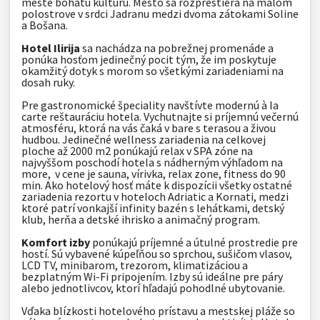
meste bohatú kultúru. Mesto sa rozprestiera na malom
polostrove v srdci Jadranu medzi dvoma zátokami Soline
a Bošana.
Hotel Ilirija
sa nachádza na pobrežnej promenáde a
ponúka hosťom jedinečný pocit tým, že im poskytuje
okamžitý dotyk s morom so všetkými zariadeniami na
dosah ruky.
Pre gastronomické špeciality navštívte modernú à la
carte reštauráciu hotela. Vychutnajte si príjemnú večernú
atmosféru, ktorá na vás čaká v bare s terasou a živou
hudbou. Jedinečné wellness zariadenia na celkovej
ploche až 2000 m2 ponúkajú relax v SPA zóne na
najvyššom poschodí hotela s nádherným výhľadom na
more, v cene je sauna, vírivka, relax zone, fitness do 90
min. Ako hotelový hosť máte k dispozícii všetky ostatné
zariadenia rezortu v hoteloch Adriatic a Kornati, medzi
ktoré patrí vonkajší infinity bazén s lehátkami, detský
klub, herňa a detské ihrisko a animačný program.
Komfort izby
ponúkajú príjemné a útulné prostredie pre
hostí. Sú vybavené kúpeľňou so sprchou, sušičom vlasov,
LCD TV, minibarom, trezorom, klimatizáciou a
bezplatným Wi-Fi pripojením. Izby sú ideálne pre páry
alebo jednotlivcov, ktorí hľadajú pohodlné ubytovanie.
Vďaka blízkosti hotelového prístavu a mestskej pláže so