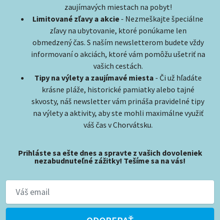
zaujímavých miestach na pobyt!
Limitované zľavy a akcie
- Nezmeškajte špeciálne
zľavy na ubytovanie, ktoré ponúkame len
obmedzený čas. S naším newsletterom budete vždy
informovaní o akciách, ktoré vám pomôžu ušetriť na
vašich cestách.
Tipy na výlety a zaujímavé miesta
- Či už hľadáte
krásne pláže, historické pamiatky alebo tajné
skvosty, náš newsletter vám prináša pravidelné tipy
na výlety a aktivity, aby ste mohli maximálne využiť
váš čas v Chorvátsku.
Prihláste sa ešte dnes a spravte z vašich dovoleniek
nezabudnuteľné zážitky! Tešíme sa na vás!