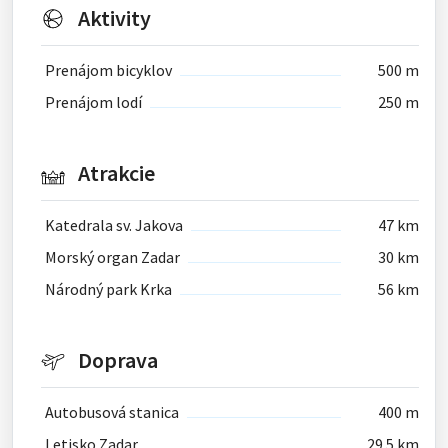
Aktivity
Prenájom bicyklov
500 m
Prenájom lodí
250 m
Atrakcie
Katedrala sv. Jakova
47 km
Morský organ Zadar
30 km
Národný park Krka
56 km
Doprava
Autobusová stanica
400 m
Letisko Zadar
29.5 km