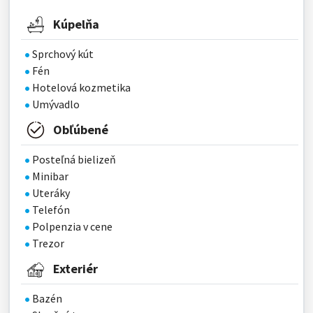
Kúpelňa
Sprchový kút
Fén
Hotelová kozmetika
Umývadlo
Obľúbené
Posteľná bielizeň
Minibar
Uteráky
Telefón
Polpenzia v cene
Trezor
Exteriér
Bazén