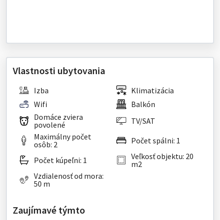
Vlastnosti ubytovania
Izba
Klimatizácia
Wifi
Balkón
Domáce zviera
TV/SAT
povolené
Maximálny počet
Počet spálni: 1
osôb: 2
Veľkosť objektu: 20
Počet kúpeľni: 1
m2
Vzdialenosť od mora:
50 m
Zaujímavé týmto