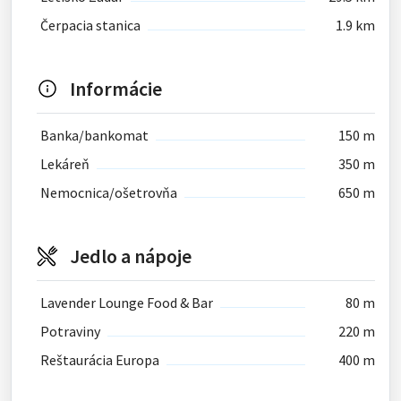
Čerpacia stanica
1.9 km
Informácie
Banka/bankomat
150 m
Lekáreň
350 m
Nemocnica/ošetrovňa
650 m
Jedlo a nápoje
Lavender Lounge Food & Bar
80 m
Potraviny
220 m
Reštaurácia Europa
400 m