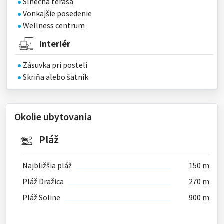
Slnečná terasa
Vonkajšie posedenie
Wellness centrum
Interiér
Zásuvka pri posteli
Skriňa alebo šatník
Okolie ubytovania
Pláž
Najbližšia pláž
150 m
Pláž Dražica
270 m
Pláž Soline
900 m