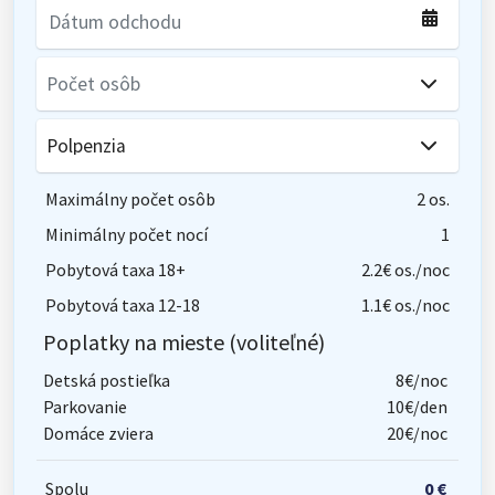
Maximálny počet osôb
2 os.
Minimálny počet nocí
1
Pobytová taxa 18+
2.2€ os./noc
Pobytová taxa 12-18
1.1€ os./noc
Poplatky na mieste (voliteľné)
Detská postieľka
8€/noc
Parkovanie
10€/den
Domáce zviera
20€/noc
Spolu
0 €