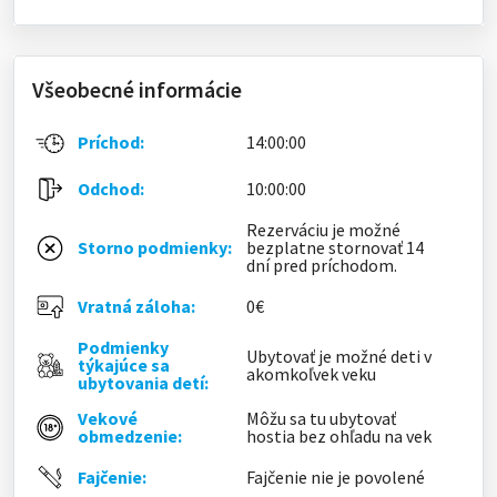
Všeobecné informácie
Príchod:
14:00:00
Odchod:
10:00:00
Rezerváciu je možné
Storno podmienky:
bezplatne stornovať 14
dní pred príchodom.
Vratná záloha:
0€
Podmienky
Ubytovať je možné deti v
týkajúce sa
akomkoľvek veku
ubytovania detí:
Vekové
Môžu sa tu ubytovať
obmedzenie:
hostia bez ohľadu na vek
Fajčenie:
Fajčenie nie je povolené