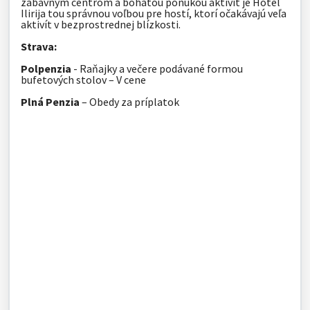
zábavným centrom a bohatou ponukou aktivít je Hotel
Ilirija tou správnou voľbou pre hostí, ktorí očakávajú veľa
aktivít v bezprostrednej blízkosti.
Strava:
Polpenzia
- Raňajky a večere podávané formou
bufetových stolov – V cene
Plná Penzia
– Obedy za príplatok