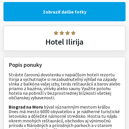
Zobraziť dalšie fotky
Hotel Ilirija
Popis ponuky
Strávte čarovnú dovolenku v najväčšom hoteli rezortu
Ilirija a vychutnajte si nezabudnuteľný výhľad na západy
slnka z balkóna vašej izby, terás reštaurácií a barov alebo
priamo z bazéna, vírivky alebo sauny. Využite polohu
hotela na pobreží v bezprostrednej blízkosti všetkej
občianskej vybavenosti.
Biograd na Moru
býval významným mestom kráľov.
Dnes má mesto 6000 obyvateľov a je nádherné turistické
letovisko a dôležité námorné stredisko. Hostia tu nájdu
okrem mnohých reštaurácií, obchodov aj výnimočnú
prírodu v Národných a prírodných parkoch a v starom