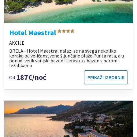
Hotel Maestral
AKCIJE
BRELA - Hotel Maestral nalazi se na svega nekoliko
koraka od veličanstvene šljunčane plaže Punta rata, a u
ponudi velik vanjski bazen i terasu uz bazen s barom i
ležaljkama
187€/noć
Od
PRIKAŽI IZBORNIK