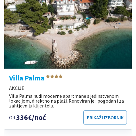
Villa Palma
AKCIJE
Villa Palma nudi moderne apartmane s jedinstvenom
lokacijom, direktno na plaži. Renoviran je i pogodan i za
zahtjevniju klijentelu.
336€/noć
Od
PRIKAŽI IZBORNIK