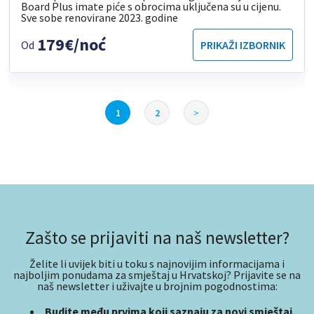
Board Plus imate piće s obrocima uključena su u cijenu.
Sve sobe renovirane 2023. godine
179€/noć
Od
PRIKAŽI IZBORNIK
1
2
>
Zašto se prijaviti na naš newsletter?
Želite li uvijek biti u toku s najnovijim informacijama i
najboljim ponudama za smještaj u Hrvatskoj? Prijavite se na
naš newsletter i uživajte u brojnim pogodnostima:
Budite među prvima koji saznaju za novi smještaj