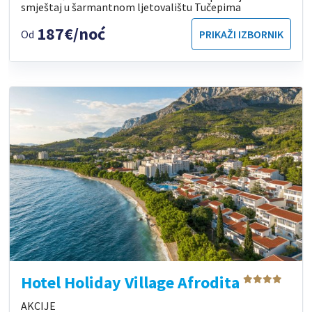
smještaj u šarmantnom ljetovalištu Tučepima
187€/noć
Od
PRIKAŽI IZBORNIK
Hotel Holiday Village Afrodita
AKCIJE