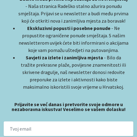
- Naša stranica Radeško stalno ažurira ponudu
smještaja. Prijavi se u newsletter a budi među prvima
koji će otkriti nova i zanimljiva mjesta za boravak!
Ekskluzivni popusti i posebne ponude
- Ne
propustite ograničene ponude smještaja. S našim
newsletterom uvijek ćete biti informirani o akcijama
koje vam pomažu uštedjeti na putovanjima.
Savjeti za izlete i zanimljiva mjesta
- Bilo da
tražite prekrasne plaže, povijesne znamenitosti ili
skrivene dragulje, naš newsletter donosi redovite
preporuke za izlete i aktivnosti kako biste
maksimalno iskoristili svoje vrijeme u Hrvatskoj.
Prijavite se već danas i pretvorite svoje odmore u
nezaboravna iskustva! Veselimo se vašem dolasku!