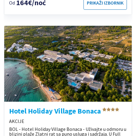
164€/noć
Od
PRIKAŽI IZBORNIK
Hotel Holiday Village Bonaca
AKCIJE
BOL - Hotel Holiday Village Bonaca - Uživajte u odmoru u
blizini plaže Zlatni rat sa puno usluga i sadržaja. U Full