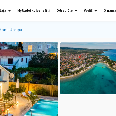
taja
MyRadeško benefiti
Odredište
Vodič
O nam
 Home Josipa