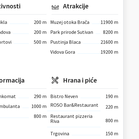
ivnosti
Atrakcije
ikla
200 m
Muzej otoka Brača
11900 m
adova
200 m
Park prirode Sutivan
8200 m
ortovi
500 m
Pustinja Blaca
21600 m
Vidova Gora
19200 m
formacija
Hrana i piće
nkomat
290 m
Bistro Neven
190 m
ROSO Bar&Restaurant
ambulanta
1000 m
220 m
800 m
Restaurant pizzeria
800 m
Riva
Trgovina
150 m