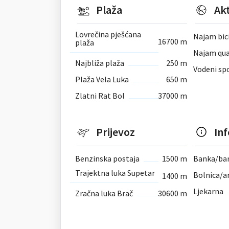
Plaža
Akt
Lovrečina pješćana
Najam bic
16700 m
plaža
Najam qu
Najbliža plaža
250 m
Vodeni sp
Plaža Vela Luka
650 m
Zlatni Rat Bol
37000 m
Prijevoz
In
Benzinska postaja
1500 m
Banka/ba
Trajektna luka Supetar
Bolnica/
1400 m
Ljekarna
Zračna luka Brač
30600 m