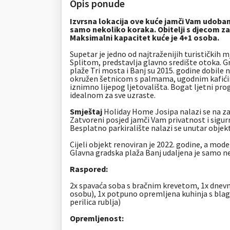
Opis ponude
Izvrsna lokacija ove kuće jamči Vam udoban
samo nekoliko koraka. Obitelji s djecom zasi
Maksimalni kapacitet kuće je 4+1 osoba.
Supetar je jedno od najtraženijih turističkih m
Splitom, predstavlja glavno središte otoka. Gr
plaže Tri mosta i Banj su 2015. godine dobile
okružen šetnicom s palmama, ugodnim kafićim
iznimno lijepog ljetovališta. Bogat ljetni pr
idealnom za sve uzraste.
Smještaj
Holiday Home Josipa nalazi se na za
Zatvoreni posjed jamči Vam privatnost i sigur
Besplatno parkiralište nalazi se unutar objek
Cijeli objekt renoviran je 2022. godine, a mod
Glavna gradska plaža Banj udaljena je samo n
Raspored:
2x spavaća soba s bračnim krevetom,
1x dnevn
osobu),
1x potpuno opremljena kuhinja s bl
perilica rublja)
Opremljenost: