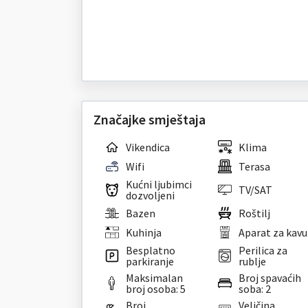
Značajke smještaja
Vikendica
Klima
Wifi
Terasa
Kućni ljubimci
TV/SAT
dozvoljeni
Bazen
Roštilj
Kuhinja
Aparat za kavu
Besplatno
Perilica za
parkiranje
rublje
Maksimalan
Broj spavaćih
broj osoba: 5
soba: 2
Broj
Veličina