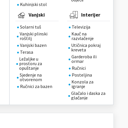
Kuhinjski stol
Vanjski
Interijer
Solarni tuš
Televizija
Vanjski plinski
Kauč ​​na
roštilj
razvlačenje
Vanjski bazen
Utičnica pokraj
kreveta
Terasa
Garderoba ili
Ležaljke u
ormar
prostoru za
opuštanje
Ručnici
Sjedenje na
Posteljina
otvorenom
Konzola za
Ručnici za bazen
igranje
Glačalo i daska za
glačanje