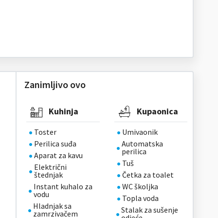
Zanimljivo ovo
Kuhinja
Kupaonica
Toster
Umivaonik
Perilica suđa
Automatska
perilica
Aparat za kavu
Tuš
Električni
štednjak
Četka za toalet
Instant kuhalo za
WC školjka
vodu
Topla voda
Hladnjak sa
Stalak za sušenje
zamrzivačem
odjeće