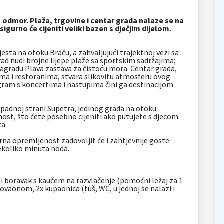
 odmor. Plaža, trgovine i centar grada nalaze se na
gurno će cijeniti veliki bazen s dječjim dijelom.
jesta na otoku Braču, a zahvaljujući trajektnoj vezi sa
ad nudi brojne lijepe plaže sa sportskim sadržajima;
 nagradu Plava zastava za čistoću mora. Centar grada,
a i restoranima, stvara slikovitu atmosferu ovog
ogram s koncertima i nastupima čini ga destinacijom
padnoj strani Supetra, jedinog grada na otoku.
nost, što ćete posebno cijeniti ako putujete s djecom.
ta.
erna opremljenost zadovoljit će i zahtjevnije goste.
ekoliko minuta hoda.
i boravak s kaučem na razvlačenje (pomoćni ležaj za 1
agovaonom,
2x kupaonica (tuš, WC, u jednoj se nalazi i