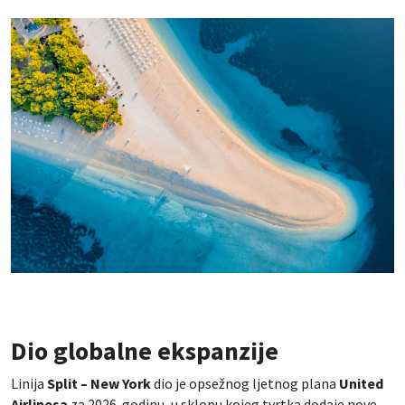
Dio globalne ekspanzije
Linija
Split – New York
dio je opsežnog ljetnog plana
United
Airlinesa
za 2026. godinu, u sklopu kojeg tvrtka dodaje nove