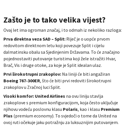
Zašto je to tako velika vijest?
Ovaj let ima ogroman značaj, i to odmah iz nekoliko razloga:
Prva direktna veza SAD – Split:
Riječ je o uopće prvom
redovitom direktnom letu koji povezuje Split i cijelu
dalmatinsku obalu sa Sjedinjenim Državama. To će značajno
pojednostaviti putovanje turistima koji žele istražiti Hvar,
Brač, Vis i druge otoke, za koje je Split idealan ulaz.
Prvi širokotrupni zrakoplov:
Na liniji će biti angažiran
Boeing 767-300ER
, što će biti prvi redoviti širokotrupni
zrakoplov u Zračnoj luci Split.
Visoki komfor:
United Airlines
na ovu liniju stavlja
zrakoplove s premium konfiguracijom, koja često uključuje
njihovu vodeću poslovnu klasu
Polaris
, kao i klasu
Premium
Plus
(premium economy). To svjedoči o tome da United na
ovoj ruti očekuje jaku potražnju za luksuznijim putovanjem.